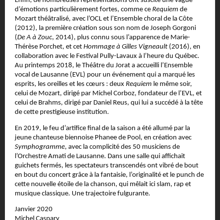
Enfin, de nombreuses représentations ont suscité une vague
d’émotions particulièrement fortes, comme ce
Requiem
de
Mozart théâtralisé, avec l’OCL et l’Ensemble choral de la Côte
(2012), la première création sous son nom de Joseph Gorgoni
(
De A à Zouc
, 2014), plus connu sous l’apparence de Marie-
Thérèse Porchet, et cet
Hommage à Gilles Vigneault
(2016), en
collaboration avec le Festival Pully-Lavaux à l’heure du Québec.
Au printemps 2018, le Théâtre du Jorat a accueilli l’Ensemble
vocal de Lausanne (EVL) pour un événement qui a marqué les
esprits, les oreilles et les cœurs : deux
Requiem
le même soir,
celui de Mozart, dirigé par Michel Corboz, fondateur de l’EVL, et
celui de Brahms, dirigé par Daniel Reus, qui lui a succédé à la tête
de cette prestigieuse institution.
En 2019, le feu d’artifice final de la saison a été allumé par la
jeune chanteuse biennoise Phanee de Pool, en création avec
Symphogramme
, avec la complicité des 50 musiciens de
l’Orchestre Amati de Lausanne. Dans une salle qui affichait
guichets fermés, les spectateurs transcendés ont vibré de bout
en bout du concert grâce à la fantaisie, l’originalité et le punch de
cette nouvelle étoile de la chanson, qui mêlait ici slam, rap et
musique classique. Une trajectoire fulgurante.
Janvier 2020
Michel Caspary