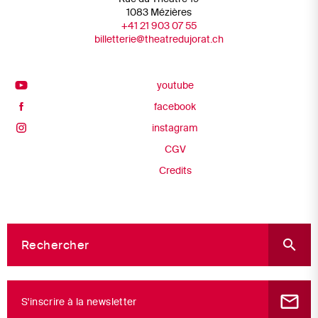
1083 Mézières
+41 21 903 07 55
billetterie@theatredujorat.ch
youtube
facebook
instagram
CGV
Credits
RECHERCHER
mail_outline
S'inscrire à la newsletter