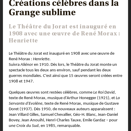
Créations célèbres dans la
Grange sublime
Le Théâtre du Jorat est inauguré en
1908 avec une œuvre de René Morax :
Henriette
Le Théâtre du Jorat est inauguré en 1908 avec une œuvre de
René Morax :
Henriette
.
Suivra
Aliéno
r en 1910. Dès lors, le Théâtre du Jorat monte un
spectacle tous les deux ans environ, sauf pendant les deux
guerres mondiales. C'est ainsi que 15 œuvres seront créées entre
1908 et 1947.
Quelques œuvres sont restées célèbres, comme
Le Roi David
,
texte de René Morax, musique d'Arthur Honegger (1921), et
La
Servante d'Evolène
, texte de René Morax, musique de Gustave
Doret (1937). Dès 1950, de nouveaux auteurs apparaissent :
Jean Villard Gilles, Samuel Chevallier, Géo-H. Blanc, Jean-Daniel
Bovey, Jean Anouihl, Henri-Charles Tauxe, Emile Gardaz – pour
une Croix du Sud
, en 1985, remarquable.